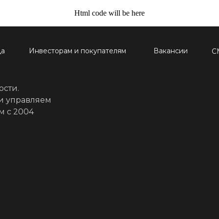
Html code will be here
да
Инвесторам и покупателям
Вакансии
С
сти.
 и управляем
м с 2004