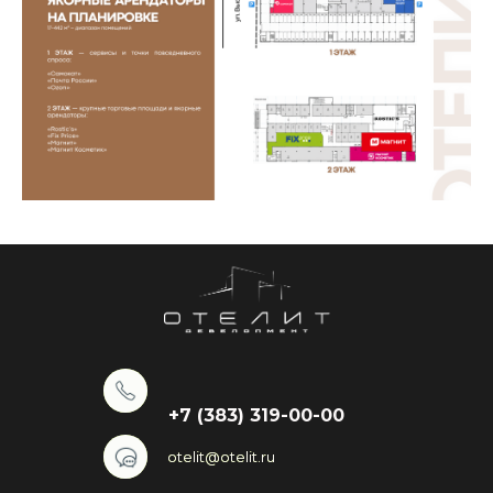
+7 (383) 319-00-00
otelit@otelit.ru
otelit@otelit.ru