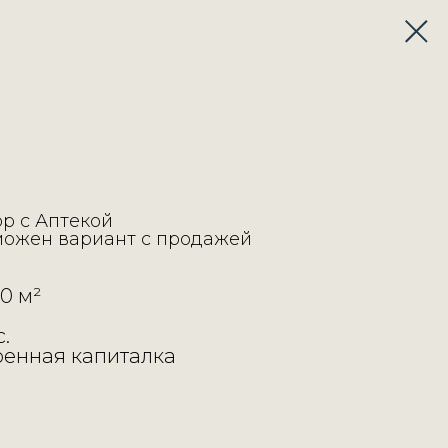
р с Аптекой
можен вариант с продажей
0 м²
.
оенная капиталка